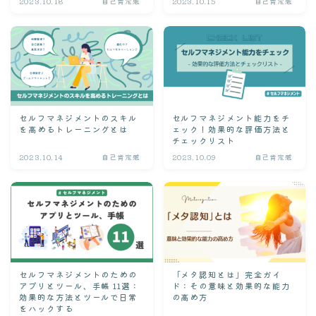
2023.10.18
自己肯定感
2023.10.15
自己肯定感
セルフマネジメントのスキル
セルフマネジメント能力をチ
を高めるトレーニングとは
ェック！効果的な評価方法と
チェックリスト
2023.10.14
自己肯定感
2023.10.09
自己肯定感
セルフマネジメントのための
「メタ認知とは」完全ガイ
アプリとツール、手帳 11選：
ド：その意味と効果的な能力
効果的な方法とツールで日常
の高め方
をハックする