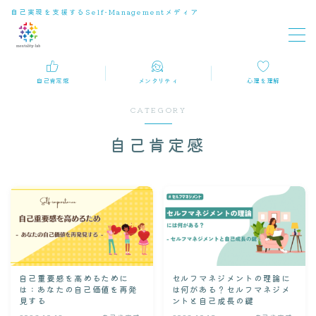
自己実現を支援するSelf-Managementメディア
MENU
自己肯定感
メンタリティ
心理を理解
自己肯定感
CATEGORY
メンタリティ
自己肯定感
心理を理解
自己重要感を高めるために
セルフマネジメントの理論に
は：あなたの自己価値を再発
は何がある？セルフマネジメ
見する
ントと自己成長の鍵