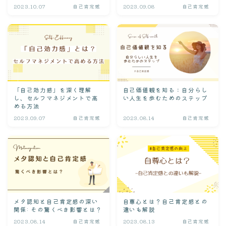
2023.10.07
自己肯定感
2023.09.08
自己肯定感
「自己効力感」を深く理解
自己価値観を知る：自分らし
し、セルフマネジメントで高
い人生を歩むためのステップ
める方法
2023.09.07
自己肯定感
2023.08.14
自己肯定感
メタ認知と自己肯定感の深い
自尊心とは？自己肯定感との
関係: その驚くべき影響とは？
違いも解説
2023.08.14
自己肯定感
2023.08.13
自己肯定感